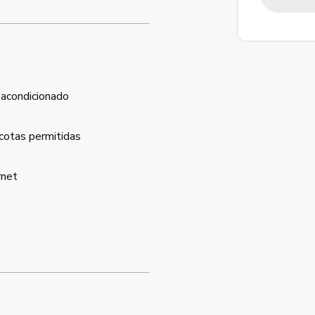
 acondicionado
otas permitidas
rnet