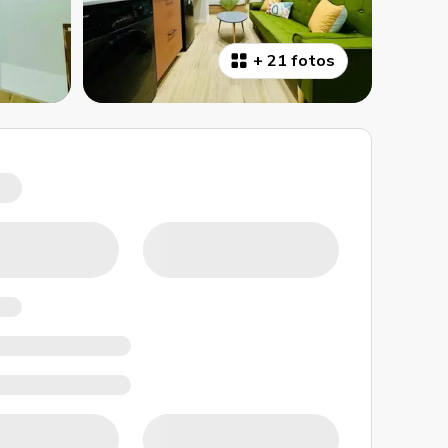
+
21 fotos