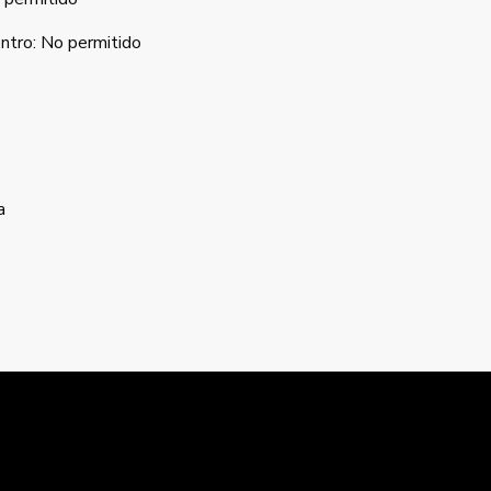
ntro
:
No permitido
a