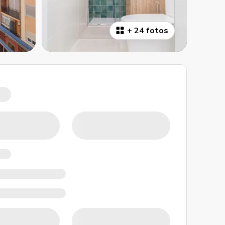
+
24 fotos